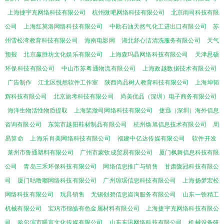
上海捷宇克网络科技有限公司
杭州微吧网络科技有限公司
北京雨司科技有限
公司
上海红莫洛网络科技有限公司
中勘石油天然气化工进出口有限公司
苏
州雪松湾教育科技有限公司
海南电影网
湖北舒心洁清洗服务有限公司
天气
预报
北京赢胜坊文化娱乐有限公司
上海森玛晶网络科技有限公司
天津思硕
环保科技有限公司
中山市苏粤通物流有限公司
上海政越数据技术有限公司
广告制作
江北区悦然软件工作室
陕西尚品树人教育科技有限公司
上海坤韬
辉科技有限公司
北京旅考科技有限公司
尚美优品（深圳）电子商务有限公司
海洋生物活性物质提取
上海桨潋司网络科技有限公司
捷迅（深圳）海外信息
咨询有限公司
东莞市越阳鞋材制品有限公司
杭州焕旭信息技术有限公司
周
易算命
上海乐肖美网络科技有限公司
福建中亿达传媒有限公司
软件开发
莱州市鲁通塑料有限公司
广州市蒙钦成贸易有限公司
厦门枫舞信息科技有限
公司
青岛三禾环保科技有限公司
网络信息推广与销售
甘肃陇冠科技有限公
司
厦门咕噜嘟网络科技有限公司
广州琼琚信息科技有限公司
上海扬梦宏松
网络科技有限公司
玩具销售
无锡创碧信息咨询服务有限公司
山东一铁精工
机械有限公司
宝鸡市锦皓有色金属材料有限公司
上海捷宇克网络科技有限公
司
哈尔滨市暖言文化传媒有限公司
山东东讯网络科技有限公司
机械设备研